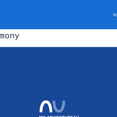
h
mony