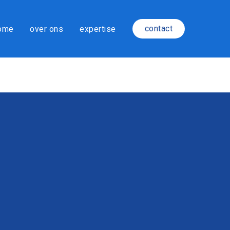
contact
ome
over ons
expertise