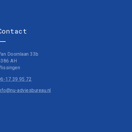
Contact
Van Doornlaan 33b
4386 AH
Vlissingen
06-17 39 95 72
info@nu-adviesbureau.nl